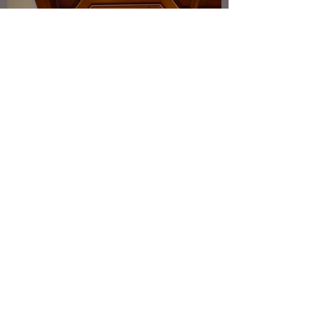
Schreinerei & Holzdesign Josef
Burkart
buero@schreinerei-burkart.de
08845/
7576130
Wäldle 141B, 82433 Bad Kohlgrub, Germany